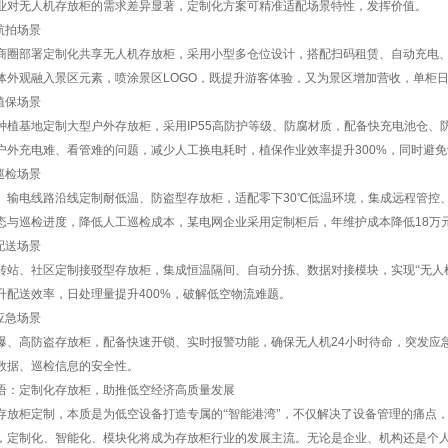
业对无人机存放柜的需求差异显著，定制化方案可精准适配场景特性，发挥价值。
航拍场景
商圈部署定制化共享无人机存放柜，采用小型多仓位设计，搭配扫码租赁、自动充电
体外观融入景区元素，喷涂景区
LOGO
，既提升游客体验，又为景区增加营收，单柜
植保场景
种植基地定制大型户外存放柜，采用
IP55
高防护等级、防腐材质，配备快充电池仓、
户外充电难、看管难的问题，减少人工换电耗时，植保作业效率提升
300%
，同时避免
巡检场景
、输电线路沿线定制耐低温、防盗型存放柜，适配零下
30
℃低温环境，集成远程管控
态与巡检进度，降低人工巡检成本，某电网企业采用定制柜后，年维护成本降低
18
万
配送场景
转站、社区定制接驳型存放柜，集成恒温隔间、自动分拣、数据对接模块，实现“无人
升配送效率，日处理量提升
400%
，破解低空物流难题。
应急场景
爆、高防盗存放柜，配备快速开锁、实时报警功能，确保无人机
24
小时待命，突发应
数据、巡检信息的安全性。
语：定制化存放柜，助推低空经济高质量发展
存放柜定制，本质是为低空设备打造专属的“智能港湾"，不仅解决了设备管理的痛点
，定制化、智能化、模块化将成为存放柜行业的发展主流。无论是企业、机构还是个