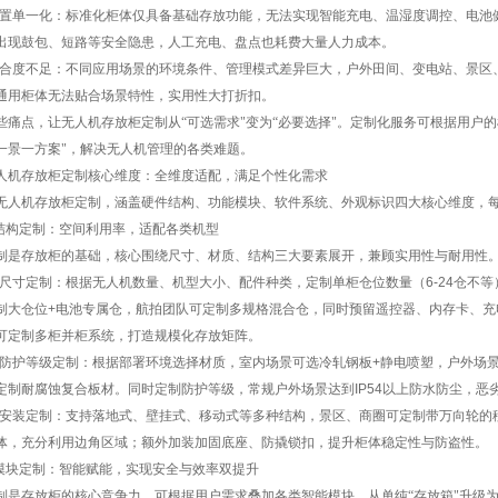
置单一化：标准化柜体仅具备基础存放功能，无法实现智能充电、温湿度调控、电池
出现鼓包、短路等安全隐患，人工充电、盘点也耗费大量人力成本。
合度不足：不同应用场景的环境条件、管理模式差异巨大，户外田间、变电站、景区
通用柜体无法贴合场景特性，实用性大打折扣。
些痛点，让无人机存放柜定制从“可选需求"变为“必要选择"。定制化服务可根据用户
一景一方案"，解决无人机管理的各类难题。
人机存放柜定制核心维度：全维度适配，满足个性化需求
无人机存放柜定制，涵盖硬件结构、功能模块、软件系统、外观标识四大核心维度，
结构定制：空间利用率，适配各类机型
制是存放柜的基础，核心围绕尺寸、材质、结构三大要素展开，兼顾实用性与耐用性
尺寸定制：根据无人机数量、机型大小、配件种类，定制单柜仓位数量（
6-24
仓不等
制大仓位
+
电池专属仓，航拍团队可定制多规格混合仓，同时预留遥控器、内存卡、充
可定制多柜并柜系统，打造规模化存放矩阵。
防护等级定制：根据部署环境选择材质，室内场景可选冷轧钢板
+
静电喷塑，户外场
定制耐腐蚀复合板材。同时定制防护等级，常规户外场景达到
IP54
以上防水防尘，恶
安装定制：支持落地式、壁挂式、移动式等多种结构，景区、商圈可定制带万向轮的
体，充分利用边角区域；额外加装加固底座、防撬锁扣，提升柜体稳定性与防盗性。
模块定制：智能赋能，实现安全与效率双提升
制是存放柜的核心竞争力，可根据用户需求叠加各类智能模块，从单纯“存放箱"升级为