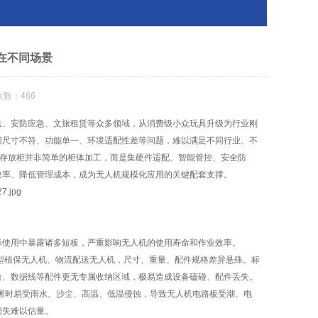
在不同场景
次数：466
送、安防应急、文旅租赁等众多领域，从消费级小众玩具升级为行业刚
因尺寸不符、功能单一、环境适配性差等问题，难以满足不同行业、不
存放柜并非简单的柜体加工，而是集硬件适配、智能管控、安全防
效率、降低管理成本，成为无人机规模化应用的关键配套支撑。
际使用中暴露诸多短板，严重影响无人机的使用寿命和作业效率。
型植保无人机、物流配送无人机，尺寸、重量、配件规格差异悬殊。标
台、数据线等配件更无专属收纳区域，极易造成设备磕碰、配件丢失。
署时易受雨水、沙尘、高温、低温侵蚀，导致无人机电路板受潮、电
损失难以估量。