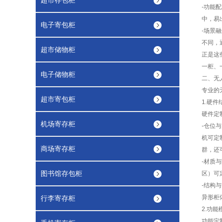
超市存包柜
-
功能配
中，易
电子寄包柜
-
场景融
不同，
超市储物柜
正是这
一柜、
电子储物柜
二、无
专业的
超市寄包柜
1.
硬件
硬件定
机场寄存柜
-
仓位与
机可定
商场寄存柜
群，还
-
材质与
图书馆存包柜
区）可
-
结构与
异形柜
行李寄存柜
2.
功能
功能定