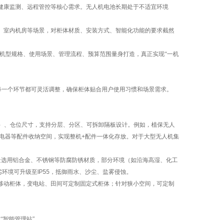
健康监测、远程管控等核心需求。无人机电池长期处于不适宜环境
、室内机房等场景，对柜体材质、安装方式、智能化功能的要求截然
的机型规格、使用场景、管理流程、预算范围量身打造，真正实现“一机
每一个环节都可灵活调整，确保柜体贴合用户使用习惯和场景需求。
。
）、仓位尺寸，支持分层、分区、可拆卸隔板设计。例如，植保无人
电器等配件收纳空间，实现整机
+
配件一体化存放。对于大型无人机集
景选用铝合金、不锈钢等防腐防锈材质，部分环境（如沿海高湿、化工
劣环境可升级至
IP55
，抵御雨水、沙尘、盐雾侵蚀。
移动柜体，变电站、田间可定制固定式柜体；针对狭小空间，可定制
“智能管理站"。