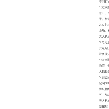
不同行
1.
文旅
景区、
景。柜
2.
农业
农场、
无人机
3.
电力
变电站
设备状
4.
物流
物流中
大幅提
5.
安防
定制防
障航拍
五、结
无人机
断拓展