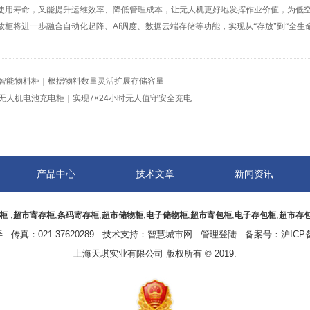
使用寿命，又能提升运维效率、降低管理成本，让无人机更好地发挥作业价值，为低
放柜将进一步融合自动化起降、
AI
调度、数据云端存储等功能，实现从“存放"到“全
智能物料柜｜根据物料数量灵活扩展存储容量
无人机电池充电柜｜实现7×24小时无人值守安全充电
产品中心
技术文章
新闻资讯
,
,
,
,
,
,
,
柜
超市寄存柜
条码寄存柜
超市储物柜
电子储物柜
超市寄包柜
电子存包柜
超市存
传真：021-37620289 技术支持：
智慧城市网
管理登陆
备案号：
沪ICP备
上海天琪实业有限公司 版权所有 © 2019.