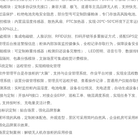
电模块：定制多协议快充接口，兼容大疆、极飞、道通等主流品牌无人机，支持快充
过温保护，杜绝电池充电安全隐患，部分型号可定制防爆舱体，专门存放高风险电池
控模块：内置温湿度传感器、散热风扇、
PTC
加热器，实现
-20
℃
~50
℃环境下正常运
命
30%
以上。
盗模块：集成电磁锁、人脸识别、
RFID
识别、扫码开锁等多重验证方式，搭配
GPS
定
管理后台推送警报信息；柜体内部加装监控摄像头，全程记录存取行为，保障设备安
能模块：可定制称重传感器（检测归还设备完整性）、
LED
照明、语音引导、数据传
温隔间、包裹分拣模块，文旅场景可集成租赁计费模块。
系统定制：远程管控，实现精细化管理
软件管理平台是存放柜的“大脑"，支持与企业管理系统、作业平台对接，实现全流程
理系统：设置分级管理权限，管理员可远程开锁、查看操作记录，普通用户仅能存取
测系统：实时监控柜内温湿度、电池电量、设备在位情况、充电进度，自动生成设备
接与定制：开放
API
接口，对接企业
ERP
、巡检工单、物流调度系统，实现任务下发
，支持按时长、充电量灵活计费。
与标识定制：贴合场景，强化品牌形象
署环境的风格，定制柜体配色、外观造型，景区可采用简约自然风，企业机房可采用
强化品牌展示效果。
场景定制案例：解锁无人机存放柜的应用价值