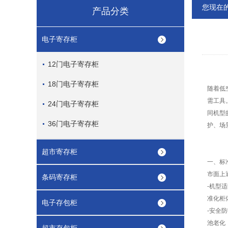
您现在
产品分类
电子寄存柜
12门电子寄存柜
18门电子寄存柜
随着低
需工具
24门电子寄存柜
同机型
36门电子寄存柜
护、场
超市寄存柜
一、标
市面上
条码寄存柜
-
机型适
准化柜
电子存包柜
-
安全防
池老化