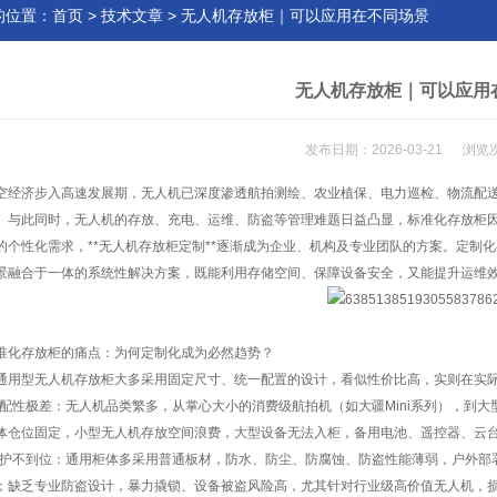
的位置：
首页
>
技术文章
> 无人机存放柜｜可以应用在不同场景
无人机存放柜｜可以应用
发布日期：2026-03-21 浏览
空经济步入高速发展期，无人机已深度渗透航拍测绘、农业植保、电力巡检、物流配
。与此同时，无人机的存放、充电、运维、防盗等管理难题日益凸显，标准化存放柜
的个性化需求，
**
无人机存放柜定制
**
逐渐成为企业、机构及专业团队的方案。定制化
景融合于一体的系统性解决方案，既能利用存储空间、保障设备安全，又能提升运维
准化存放柜的痛点：为何定制化成为必然趋势？
通用型无人机存放柜大多采用固定尺寸、统一配置的设计，看似性价比高，实则在实
配性极差：无人机品类繁多，从掌心大小的消费级航拍机（如大疆
Mini
系列），到大
体仓位固定，小型无人机存放空间浪费，大型设备无法入柜，备用电池、遥控器、云
护不到位：通用柜体多采用普通板材，防水、防尘、防腐蚀、防盗性能薄弱，户外部
；缺乏专业防盗设计，暴力撬锁、设备被盗风险高，尤其针对行业级高价值无人机，