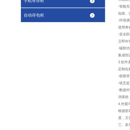
手机寄存柜
-
智能充
短路、
自动存包柜
-
环境调
使用寿
-
安全防
立即向
-
辅助功
集成恒
3.
软件
定制化
-
权限管
-
状态监
-
数据对
润系统
4.
外观
根据部
度，又
三、多