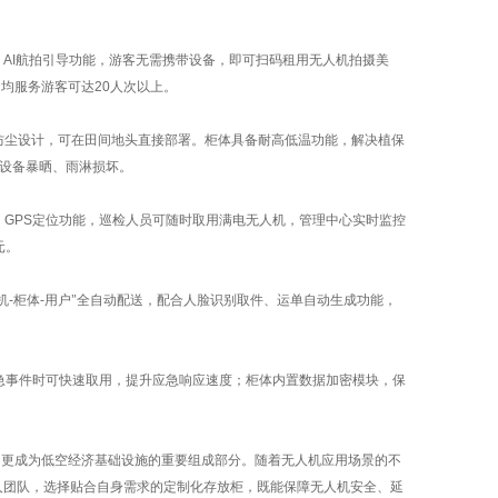
、
AI
航拍引导功能，游客无需携带设备，即可扫码租用无人机拍摄美
日均服务游客可达
20
人次以上。
防尘设计，可在田间地头直接部署。柜体具备耐高低温功能，解决植保
设备暴晒、雨淋损坏。
、
GPS
定位功能，巡检人员可随时取用满电无人机，管理中心实时监控
元。
机
-
柜体
-
用户"全自动配送，配合人脸识别取件、运单自动生成功能，
急事件时可快速取用，提升应急响应速度；柜体内置数据加密模块，保
，更成为低空经济基础设施的重要组成部分。随着无人机应用场景的不
人团队，选择贴合自身需求的定制化存放柜，既能保障无人机安全、延