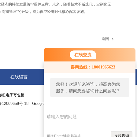
空经济的持续发展筑牢硬件支撑。未来，随着技术不断迭代，定制化无
生命周期管理"的升级，成为低空经济时代核心配套设施。
返回
在线交流
咨询热线：18001965623
在线留言
联系我们
您好！欢迎前来咨询，很高兴为您
服务，请问您要咨询什么问题呢？
,
包柜
电子寄包柜
12009659号-18
GoogleSitemap
您好，看您停留很久了，是否找到
了需求产品，您可以直接在线与我
联系！
发起咨询
可按Enter键发起咨询