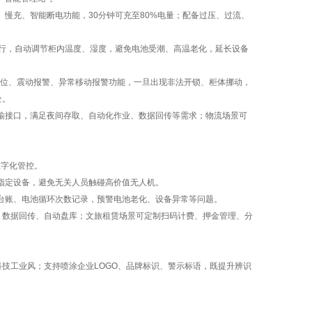
、慢充、智能断电功能，
30
分钟可充至
80%
电量；配备过压、过流、
。
行，自动调节柜内温度、湿度，避免电池受潮、高温老化，延长设备
位、震动报警、异常移动报警功能，一旦出现非法开锁、柜体挪动，
全。
输接口，满足夜间存取、自动化作业、数据回传等需求；物流场景可
数字化管控。
指定设备，避免无关人员触碰高价值无人机。
台账、电池循环次数记录，预警电池老化、设备异常等问题。
、数据回传、自动盘库；文旅租赁场景可定制扫码计费、押金管理、分
科技工业风；支持喷涂企业
LOGO
、品牌标识、警示标语，既提升辨识