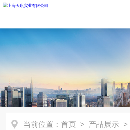
当前位置：
首页
>
产品展示