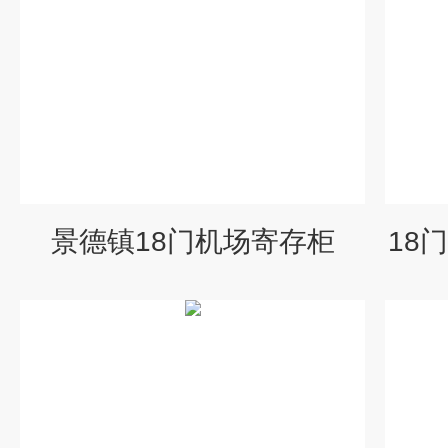
景德镇18门机场寄存柜
18