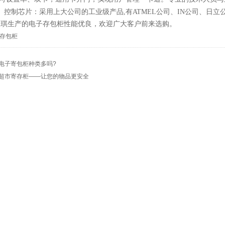
、控制芯片：采用上大公司的工业级产品
,
有
ATMEL
公司、
IN
公司、日立
天琪生产的电子存包柜性能优良，欢迎广大客户前来选购。
电子寄包柜种类多吗?
超市寄存柜——让您的物品更安全