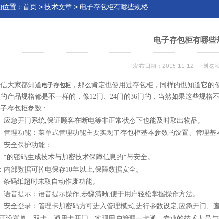
的位置：
首页
>
技术文章
> 电子存包柜有哪些规格
电子存包柜有哪些
发布日期：2015-11-12 浏览次
大家都知道
，那么肯定也使用过存包柜，同样的也知道它的
电子存包柜
用的产品规格都是不一样的，像
12
门、
24
门的
36
门的，当然如果这些规格
存包柜参数：
、应急开门系统
,
保证顾客在断电等非正常状态下也能及时取出物品。
、管理功能：菜单式管理功能主要实现了存包柜基本参数的设置、管理基
、安全保护功能：
：*的密码生成技术与加密技术保障信息的*与安全。
：内部数据可掉电保存
10
年以上
,
保障数据安全。
：条码纸超时未取自动作废功能。
、语音提示：语音提示操作
,
步骤清晰
,
便于用户轻松掌握操作方法。
、安全登录：管理卡加密码方可进入管理模式
,
进行参数设定
,
应急开门、
可设置单、双卡，通用卡开门，实现用户管理一卡通。专业的技术人员与