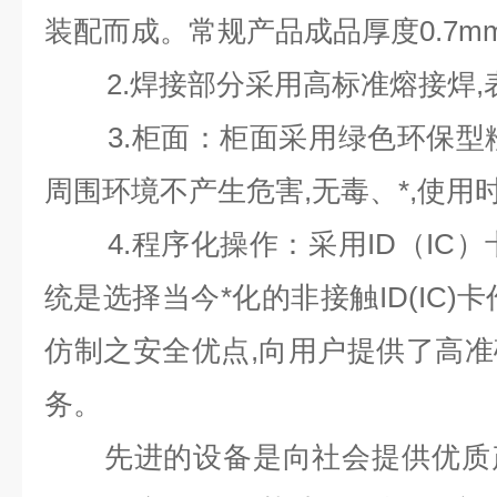
装配而成。常规产品成品厚度
0.7m
2.
焊接部分采用高标准熔接焊
,
3.
柜面：柜面采用绿色环保型
周围环境不产生危害
,
无毒、*
,
使用
4.
程序化操作：采用
ID
（
IC
）
统是选择当今*化的非接触
ID(IC)
卡
仿制之安全优点
,
向用户提供了高准
务。
先进的设备是向社会提供优质产