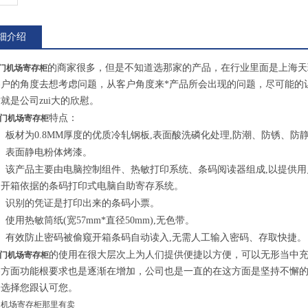
细介绍
的商家很多，但是不知道选那家的产品，在行业里面是上海天
门机场寄存柜
客户的角度去想考虑问题，从客户角度来*产品所会出现的问题，尽可能的
就是公司zui大的欣慰。
特点：
门机场寄存柜
、板材为
0.8MM
厚度的优质冷轧钢板
,
表面酸洗磷化处理
,
防潮、防锈、防
、表面静电粉体烤漆。
、该产品主要由电脑控制组件、热敏打印系统、条码阅读器组成
,
以提供用
箱依据的条码打印式电脑自助寄存系统。
、识别的凭证是打印出来的条码小票。
、使用热敏筒纸
(
宽
57mm*
直径
50mm),
无色带。
、有效防止密码被偷窥开箱条码自动读入
,
无需人工输入密码、存取快捷。
的使用在很大层次上为人们提供便捷以方便，可以无形当中
门机场寄存柜
各方面功能根要求也是逐渐在增加，公司也是一直的在这方面是坚持不懈
会选择您跟认可您。