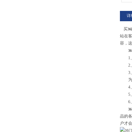
详
买
36
站在
容，这
36
1
2
3
为开
4
5
6
36
品的
户才