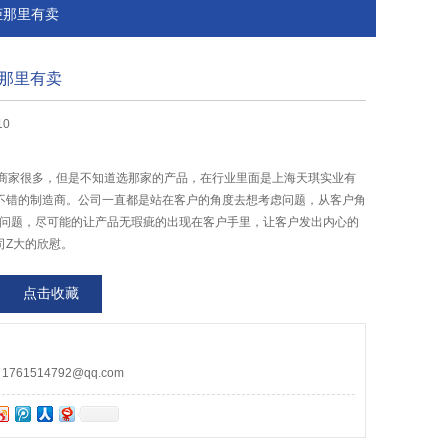
柜那里有卖
柜那里有卖
10
的商家很多，但是不知道选那家的产品，在行业里面是上海天琪实业有
不错的制造商。公司一直都是站在客户的角度去想考虑问题，从客户角
的问题，尽可能的让产品无瑕疵的出现在客户手里，让客户发出内心的
司Z大的欣慰。
点击收藏
61514792@qq.com