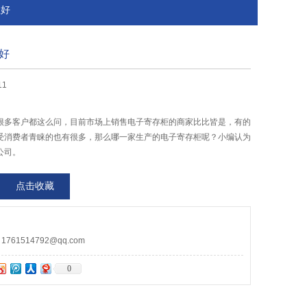
里好
好
11
很多客户都这么问，目前市场上销售电子寄存柜的商家比比皆是，有的
受消费者青睐的也有很多，那么哪一家生产的电子寄存柜呢？小编认为
公司。
点击收藏
61514792@qq.com
0