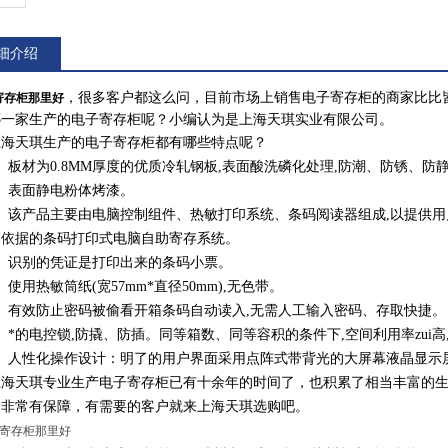
细介绍
，很多客户都这么问，目前市场上销售电子寄存柜的商家比比
存柜那里好
哪一家生产的电子寄存柜呢？小编认为是上海天琪实业有限公司。
天琪生产的电子寄存柜都有哪些特点呢？
材为0.8MM厚度的优质冷轧钢板,表面酸洗磷化处理,防潮、防锈、防
表面静电粉体烤漆。
该产品主要由电脑控制组件、热敏打印系统、条码阅读器组成,以提供用
箱依据的条码打印式电脑自助寄存系统。
识别的凭证是打印出来的条码小票。
用热敏筒纸(宽57mm*直径50mm),无色带。
有效防止密码被偷看开箱条码自动读入,无需人工输入密码、存取快捷。
的电控锁,防撬、防插。同等箱数、同等容积的条件下,空间利用率zui高
人性化操作设计：明了的用户界面采用点阵式带背光的大屏幕液晶显示屏
天琪专业生产电子寄存柜已有十余年的时间了，也积累了相当丰富的生
量非常有保障，有需要的客户就来上海天琪选购吧。