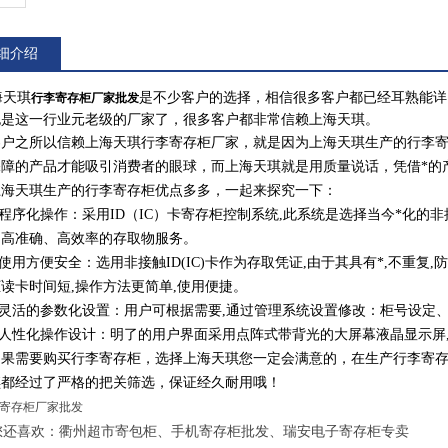
细介绍
天琪
是不少客户的选择，相信很多客户都已经耳熟能详
行李寄存柜厂家批发
也是这一行业元老级的厂家了，很多客户都非常信赖上海天琪。
之所以信赖上海天琪行李寄存柜厂家，就是因为上海天琪生产的行李寄
保障的产品才能吸引消费者的眼球，而上海天琪就是用质量说话，凭借*的
天琪生产的行李寄存柜优点多多，一起来探究一下：
序化操作：采用ID（IC）卡寄存柜控制系统,此系统是选择当今*化的非接
了高准确、高效率的存取物服务。
用方便安全：选用非接触ID(IC)卡作为存取凭证,由于其具有*,不重复
读卡时间短,操作方法更简单,使用便捷。
灵活的参数化设置：用户可根据需要,通过管理系统设置修改：柜号设定
人性化操作设计：明了的用户界面采用点阵式带背光的大屏幕液晶显示屏
需要购买行李寄存柜，选择上海天琪您一定会满意的，在生产行李寄存
琪都经过了严格的把关筛选，保证经久耐用哦！
还喜欢：衢州超市寄包柜、手机寄存柜批发、瑞安电子寄存柜专卖