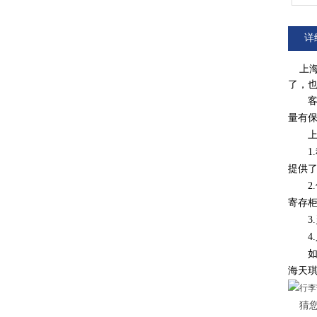
详
上海
了，
客户
量有
上海
1.程
提供
2.使
寄存柜
3.
4.
如果
海天
猜您