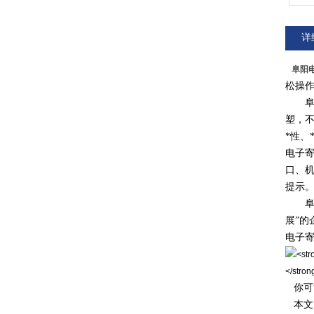
详
阜阳
松操
阜阳电
塑，
*性、
电子寄
口、
提示
阜阳
展”
电子
你可
本文