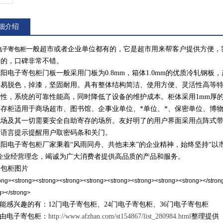
细介绍
一般超市或者企业单位都有的，它是超市用来帮客户提供方便，
电子寄包柜
作的，口碑非常不错。
子寄包柜门板一般采用门板为0.8mm，箱体1.0mm的优质冷轧钢板
不易脱色，掉漆，坚固耐用。具有整体结构简洁、使用方便、灵活性高等
*性，系统的可靠性能高，同时降低了设备的维护成本。柜体采用1mm厚
存柜适用于商场超市、图书馆、企事业单位、*单位、*、保密单位、博
机场及其一切需要安全自助寄存的场所。友好明了的用户界面采用点阵式
。语言提示提醒用户取密码条和关门。
电子寄包柜厂家秉着“风雨同舟、共他未来”的企业精神，始终坚持“以
的企业经营理念，竭诚为广大消费者提供高品质的产品和服务。
寄包柜图片
能感兴趣的有：12门
电子寄包柜、24门电子寄包柜、36门电子寄包柜
由电子寄包柜：
http://www.afzhan.com/st154867/list_280984.html
整理提供