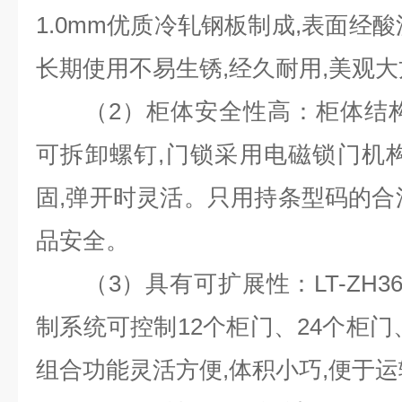
1.0mm
优质冷轧钢板制成
,
表面经酸
长期使用不易生锈
,
经久耐用
,
美观大
（
2
）柜体安全性高：柜体结
可拆卸螺钉
,
门锁采用电磁锁门机
固
,
弹开时灵活。只用持条型码的合
品安全。
（
3
）具有可扩展性：
LT-ZH3
制系统可控制
12
个柜门、
24
个柜门
组合功能灵活方便
,
体积小巧
,
便于运