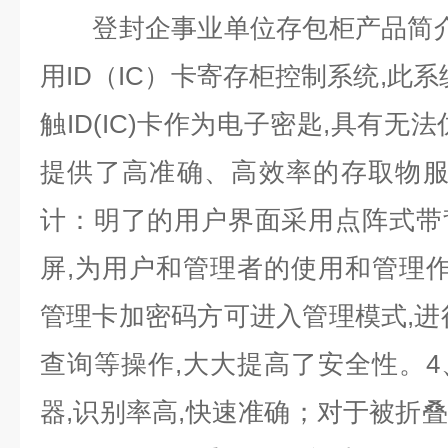
登封企事业单位存包柜产品简
用
ID
（
IC
）卡寄存柜控制系统
,
此系
触
ID(IC)
卡作为电子密匙
,
具有无法
提供了高准确、高效率的存取物
计：明了的用户界面采用点阵式带
屏
,
为用户和管理者的使用和管理
管理卡加密码方可进入管理模式
,
进
查询等操作
,
大大提高了安全性。
4
器
,
识别率高
,
快速准确；对于被折叠