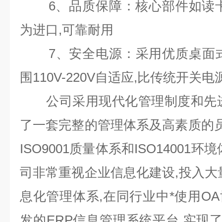
6
、品质保障：核心部件如读
为进口
,
可靠耐用
7
、安全电源：采用优质桌面
围
110V-220V
自适应
,
比传统开关电
公司采用现代化管理制度和先进
了一套完整的管理体系及高素质的
ISO9001
质量体系和
ISO14001
环境
司非常重视企业信息化建设
,
投入大
息化管理体系
,
在同行业中*使用
OA
发的
ERP
信息管理系统平台
,
实现