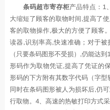
条码超市寄存柜
产品特点：
1
大缩短了顾客的取物时间
,
提高了使
客的取物操作
,
极大的方便了顾客
读器
,
识别率高
,
快速准确；对于被
（只要条码图形不受损）
,
仍能达到
形码作为取物凭证
,
提高了凭证的
形码的下方附有其数字代码（字型
同时在条码图形被人为损坏后
,
仍可
行取物。
4
、高速的热敏打印方式采